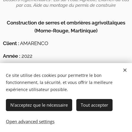
par cas, Aide au montage du permis de construire
Construction de serres et ombrières agrivoltaïques
(Morne-Rouge, Martinique)
Client :
AMARENCO
Année :
2022
Fonction :
Élaboration dossiers réglementaires
Ce site utilise des cookies pour permettre le bon
État d'avancement :
Terminé
fonctionnement, la sécurité, et vous offrir la meilleure
expérience utilisateur possible.
Description :
Réalisation du dossier agricole, dossier
loi sur l'eau, dossier d'examen au cas par cas et aide
N'acceptez que le nécessaire
Tout accepter
au montage du permis de construire, pour un projet
agrivoltaïque comportant des cultures laitues, vanilles,
Open advanced settings
maracudjas.