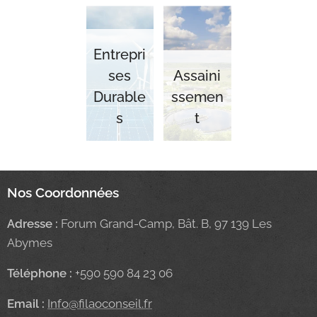
Entrepri
ses
Assaini
Durable
ssemen
s
t
Nos Coordonnées
Adresse :
Forum Grand-Camp, Bât. B, 97 139 Les
Abymes
Téléphone :
+590 590 84 23 06
Email :
Info@filaoconseil.fr