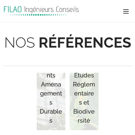
NOS
RÉFÉRENCES
Bâtime
nts
Études
Aména
Réglem
gement
entaire
s
s et
Durable
Biodive
s
rsité